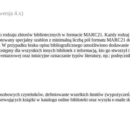
wersja 4.x)
 rodzaju zbiorów bibliotecznych w formacie MARC21. Każdy rodzaj opi
ygotowany specjalny szablon z minimalną liczbą pól formatu MARC21 d
. W przypadku braku opisu bibliograficznego umożliwiono dodawanie 
tępny dla wszystkich innych bibliotek z informacją, kto go stworzył 
arzowej oraz intuicyjne oznaczanie typów literatury, np.: podręcznik,
osobowych czytelników, definiowanie wszelkich limitów (wypożyczeń, 
rwujących książki w katalogu online biblioteki oraz wysyła e-maile d