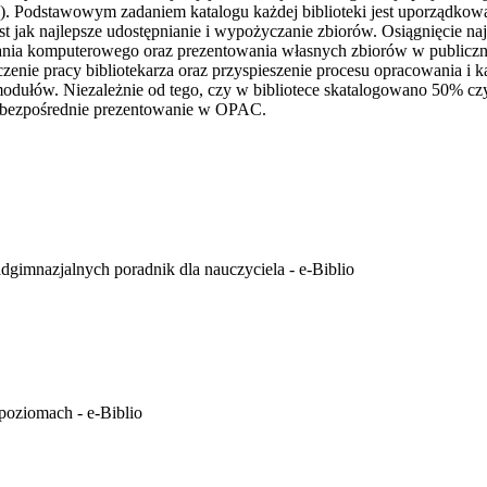
tek). Podstawowym zadaniem katalogu każdej biblioteki jest uporządko
st jak najlepsze udostępnianie i wypożyczanie zbiorów. Osiągnięcie naj
ania komputerowego oraz prezentowania własnych zbiorów w publiczn
czenie pracy bibliotekarza oraz przyspieszenie procesu opracowania i
i modułów. Niezależnie od tego, czy w bibliotece skatalogowano 50% c
 bezpośrednie prezentowanie w OPAC.