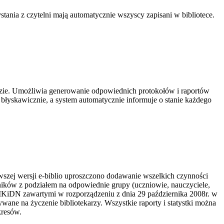
stania z czytelni mają automatycznie wszyscy zapisani w bibliotece.
azie. Umożliwia generowanie odpowiednich protokołów i raportów
łyskawicznie, a system automatycznie informuje o stanie każdego
owszej wersji e-biblio uproszczono dodawanie wszelkich czynności
elników z podziałem na odpowiednie grupy (uczniowie, nauczyciele,
 MKiDN zawartymi w rozporządzeniu z dnia 29 października 2008r. w
wane na życzenie bibliotekarzy. Wszystkie raporty i statystki można
kresów.