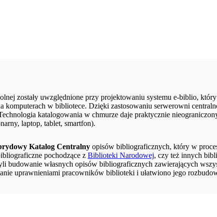
lnej zostały uwzględnione przy projektowaniu systemu e-biblio, który
i na komputerach w bibliotece. Dzięki zastosowaniu serwerowni centraln
echnologia katalogowania w chmurze daje praktycznie nieograniczony 
rny, laptop, tablet, smartfon).
rydowy Katalog Centralny
opisów bibliograficznych, który w proce
ibliograficzne pochodzące z
Biblioteki Narodowej
, czy też innych bib
li budowanie własnych opisów bibliograficznych zawierających wszy
nie uprawnieniami pracowników biblioteki i ułatwiono jego rozbudowę