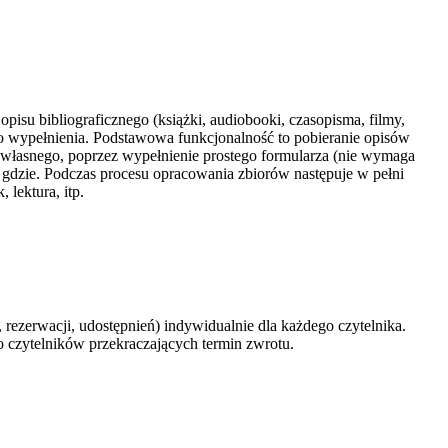
su bibliograficznego (książki, audiobooki, czasopisma, filmy,
o wypełnienia. Podstawowa funkcjonalność to pobieranie opisów
własnego, poprzez wypełnienie prostego formularza (nie wymaga
i gdzie. Podczas procesu opracowania zbiorów następuje w pełni
 lektura, itp.
rezerwacji, udostępnień) indywidualnie dla każdego czytelnika.
o czytelników przekraczających termin zwrotu.