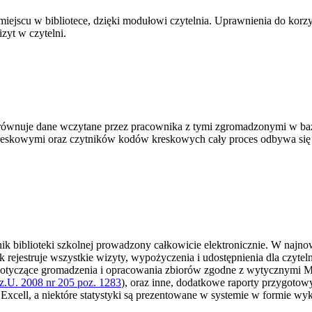
miejscu w bibliotece, dzięki modułowi czytelnia. Uprawnienia do korzy
zyt w czytelni.
porównuje dane wczytane przez pracownika z tymi zgromadzonymi w b
reskowymi oraz czytników kodów kreskowych cały proces odbywa się b
nik biblioteki szkolnej prowadzony całkowicie elektronicznie. W najn
ik rejestruje wszystkie wizyty, wypożyczenia i udostępnienia dla czyt
ty dotyczące gromadzenia i opracowania zbiorów zgodne z wytycznymi
z.U. 2008 nr 205 poz. 1283
), oraz inne, dodatkowe raporty przygotowy
xcell, a niektóre statystyki są prezentowane w systemie w formie wy