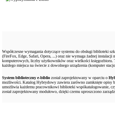
Współczesne wymagania dotyczące systemu do obsługi biblioteki szko
(FireFox, Edge, Safari, Opera, ...) oraz nie wymaga żadnej instalacj
komputerowych, liczby użytkowników oraz wielkości księgozbioru. T
każdego miejsca na świecie z dowolnego urządzenia (komputer stacjona
System biblioteczny e-biblio
został zaprojektowany w oparciu o
Hyb
możliwości. Katalog Hybrydowy zawiera zarówno zamknięte opisy b
umożliwia każdemu pracownikowi biblioteki wspókatalogowanie, czy
został zaprojektowany modułowo, dzięki czemu uproszczono zarządza