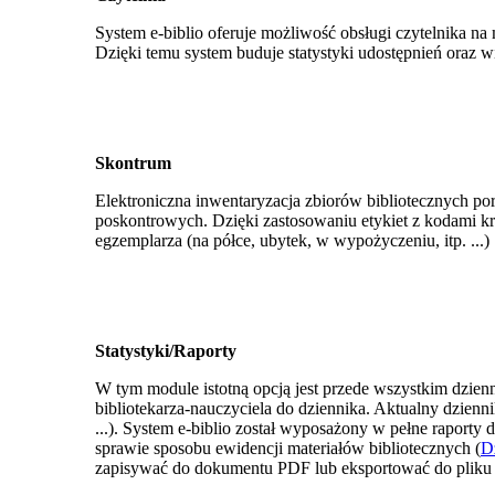
System e-biblio oferuje możliwość obsługi czytelnika na 
Dzięki temu system buduje statystyki udostępnień oraz wi
Skontrum
Elektroniczna inwentaryzacja zbiorów bibliotecznych 
poskontrowych. Dzięki zastosowaniu etykiet z kodami k
egzemplarza (na półce, ubytek, w wypożyczeniu, itp. ...)
Statystyki/Raporty
W tym module istotną opcją jest przede wszystkim dzien
bibliotekarza-nauczyciela do dziennika. Aktualny dzienn
...). System e-biblio został wyposażony w pełne rapor
sprawie sposobu ewidencji materiałów bibliotecznych (
D
zapisywać do dokumentu PDF lub eksportować do pliku E