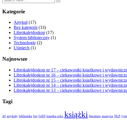
Kategorie
Artykuł
(17)
Bez kategorii
(33)
Librokalejdoskop
(17)
System biblioteczny
(1)
Technologie
(2)
Uśmiech
(1)
Najnowsze
Librokalejdoskop nr 17 – ciekawostki książkowe i wydawnicze 
Librokalejdoskop nr 16 – ciekawostki książkowe i wydawnicze 
Librokalejdoskop nr 15 – ciekawostki książkowe i wydawnicze 
Librokalejdoskop nr 14 – ciekawostki książkowe i wydawnicze 
Librokalejdoskop nr 13 – ciekawostki książkowe i wydawnicze 
Tagi
książki
AI
artykuły
biblioteka
bot
GAN
książka roku
literatura
maszyna
NLP
ryne