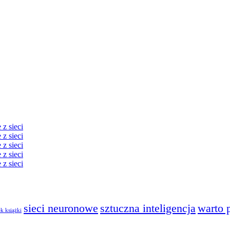
z sieci
z sieci
z sieci
z sieci
z sieci
sieci neuronowe
sztuczna inteligencja
warto 
k książki