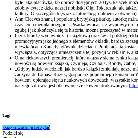
byle jaka placówka, bo oprócz dostępnych 20 tys. książek moż
zdobny cytat z dzieł naszej noblistki Olgi Tokarczuk, ale takż
kultury. O szczegółach (wraz z fotorelacją i filmem z otwarcia
Ann Cleeves znaną i popularną brytyjską pisarkę, autorkę m.in. 
czas temu niemiła przygoda. Pisarka wracając z wyprawy do lok
zgubę i jak skończyła się ta historia, można przeczytać w mater
Przez branżę wydawniczą i książkową oraz świat polskiej rekl
promocyjnym jako jednego z elementów okładki bardzo szczegól
mieszkańcach Kanady, głównie dzieciach. Publikacja ta została 
wywiązała, dotycząca umieszczenia tej pozycji w reklamie, a k
O najciekawszych premierach, które ukazały się na rynku ksi
nowości są bowiem książki, Ćwirleja, Czubaja, Bondy, Cabre,
„Gdyby ludzie wiedzieli, jak bardzo książki zmieniają nasze mó
zaczyna dr Tomasz Rożek, gospodarz popularnego kanału na Y
bowiem, opierając się na naukowych dowodach, wszystkie korzy
naszego zdrowia jest obcowanie ze słowem drukowanym:
htt
Tagi
książki
warto przeczytać
Podziel się