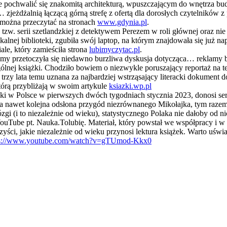
e pochwalić się znakomitą architekturą, wpuszczającym do wnętrza bu
e… zjeżdżalnią łączącą górną strefę z ofertą dla dorosłych czytelników
) można przeczytać na stronach
www.gdynia.pl
.
tzw. serii szetlandzkiej z detektywem Perezem w roli głównej oraz nie m
alnej biblioteki, zgubiła swój laptop, na którym znajdowała się już na
iale, który zamieściła strona
lubimyczytac.pl
.
amy przetoczyła się niedawno burzliwa dyskusja dotycząca… reklamy b
nej książki. Chodziło bowiem o niezwykle poruszający reportaż na te
trzy lata temu uznana za najbardziej wstrząsający literacki dokument do
tórą przybliżają w swoim artykule
ksiazki.wp.pl
ążki w Polsce w pierwszych dwóch tygodniach stycznia 2023, donosi s
 a nawet kolejna odsłona przygód niezrównanego Mikołajka, tym raze
zgi (i to niezależnie od wieku), statystycznego Polaka nie dałoby od 
ouTube pt. Nauka.Tolubię. Materiał, który powstał we współpracy i
ści, jakie niezależnie od wieku przynosi lektura książek. Warto uśw
ps://www.youtube.com/watch?v=gTUmod-Kkx0