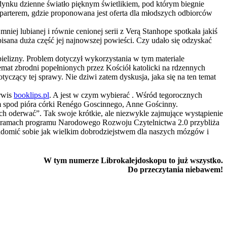
dynku dzienne światło pięknym świetlikiem, pod którym biegnie
 z parterem, gdzie proponowana jest oferta dla młodszych odbiorców
niej lubianej i równie cenionej serii z Verą Stanhope spotkała jakiś
pisana duża część jej najnowszej powieści. Czy udało się odzyskać
ielizny. Problem dotyczył wykorzystania w tym materiale
mat zbrodni popełnionych przez Kościół katolicki na rdzennych
tyczący tej sprawy. Nie dziwi zatem dyskusja, jaka się na ten temat
erwis
booklips.pl
. A jest w czym wybierać . Wśród tegorocznych
m spod pióra córki Renégo Goscinnego, Anne Gościnny.
nich oderwać”. Tak swoje krótkie, ale niezwykle zajmujące wystąpienie
 w ramach programu Narodowego Rozwoju Czytelnictwa 2.0 przybliża
iadomić sobie jak wielkim dobrodziejstwem dla naszych mózgów i
W tym numerze Librokalejdoskopu to już wszystko.
Do przeczytania niebawem!