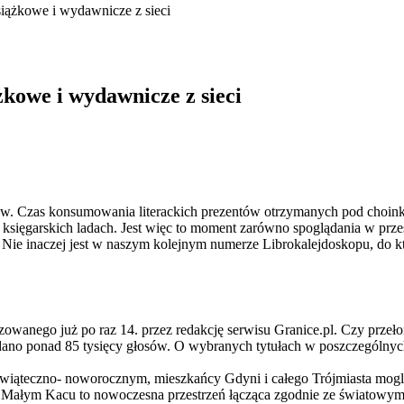
siążkowe i wydawnicze z sieci
żkowe i wydawnicze z sieci
w. Czas konsumowania literackich prezentów otrzymanych pod choin
 księgarskich ladach. Jest więc to moment zarówno spoglądania w przes
 Nie inaczej jest w naszym kolejnym numerze Librokalejdoskopu, do kt
nizowanego już po raz 14. przez redakcję serwisu Granice.pl. Czy prze
ano ponad 85 tysięcy głosów. O wybranych tytułach w poszczególnych
świąteczno- noworocznym, mieszkańcy Gdyni i całego Trójmiasta mogli
 Małym Kacu to nowoczesna przestrzeń łącząca zgodnie ze światowymi tre