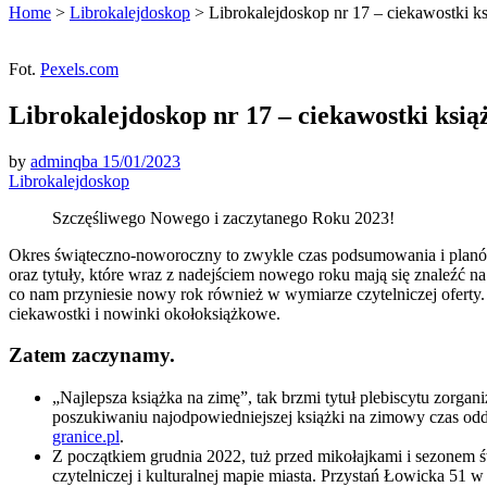
Home
>
Librokalejdoskop
>
Librokalejdoskop nr 17 – ciekawostki k
Fot.
Pexels.com
Librokalejdoskop nr 17 – ciekawostki ksią
by
adminqba
15/01/2023
Librokalejdoskop
Szczęśliwego Nowego i zaczytanego Roku 2023!
Okres świąteczno-noworoczny to zwykle czas podsumowania i planó
oraz tytuły, które wraz z nadejściem nowego roku mają się znaleźć na
co nam przyniesie nowy rok również w wymiarze czytelniczej oferty.
ciekawostki i nowinki okołoksiążkowe.
Zatem zaczynamy.
„Najlepsza książka na zimę”, tak brzmi tytuł plebiscytu zorga
poszukiwaniu najodpowiedniejszej książki na zimowy czas odd
granice.pl
.
Z początkiem grudnia 2022, tuż przed mikołajkami i sezonem 
czytelniczej i kulturalnej mapie miasta. Przystań Łowicka 51 w