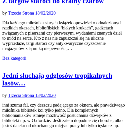
Z targów staroci do krainy czarów
by
Trzecia Strona
18/02/2020
Dla każdego miłośnika starych książek opowieści o odnalezionych
rzadkich okazach, bibliofilskich ‘białych krukach”, gadżetach
związanych z pisarzami czy pierwszymi wydaniami znanych dzieł
to miód na serce. Kto z nas nie zapuszczał się na uliczne
wyprzedaże, targi staroci czy antykwaryczne czyszczenie
magazynów z tą nutką niepewności,…
Bez kategorii
Jedni słuchają odgłosów tropikalnych
lasów…
by
Trzecia Strona
13/02/2020
inni szumu fal, czy deszczu padającego za oknem, ale prawdziwego
miłośnika bibliotek koi tylko jedno. Dla kompletnych
bibliomaniaków istnieje możliwość posłuchania dźwięków z
biblioteki np. w Oxfordzie. Jeśli zatem dopadnie cię choroba, albo
jesteś daleko od ukochanego miejsca pracy lub tylko tęsknisz np.