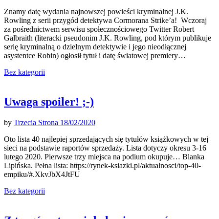
Znamy datę wydania najnowszej powieści kryminalnej J.K.
Rowling z serii przygód detektywa Cormorana Strike’a! Wczoraj
za pośrednictwem serwisu społecznościowego Twitter Robert
Galbraith (literacki pseudonim J.K. Rowling, pod którym publikuje
serię kryminalną o dzielnym detektywie i jego nieodłącznej
asystentce Robin) ogłosił tytuł i datę światowej premiery…
Bez kategorii
Uwaga spoiler! ;-)
by
Trzecia Strona
18/02/2020
Oto lista 40 najlepiej sprzedających się tytułów książkowych w tej
sieci na podstawie raportów sprzedaży. Lista dotyczy okresu 3-16
lutego 2020. Pierwsze trzy miejsca na podium okupuje… Blanka
Lipińska. Pełna lista: https://rynek-ksiazki.pl/aktualnosci/top-40-
empiku/#.XkvJbX4JtFU
Bez kategorii