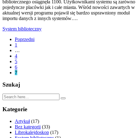
bibliotecznego osiągnęła 1100. Użytkownikami systemu są zarówno
pojedyncze placówki jak i całe miasta. Wśród nowości zawartych w
aktualnej wersji programu pojawił się bardzo usprawniony moduł
importu danych z innych systemów….
System biblioteczny
Poprzedni
1
…
4
5
6
7
Szukaj
Kategorie
Artykuł
(17)
Bez kategorii
(33)
Librokalejdoskop
(17)
System biblioteczny
(1)