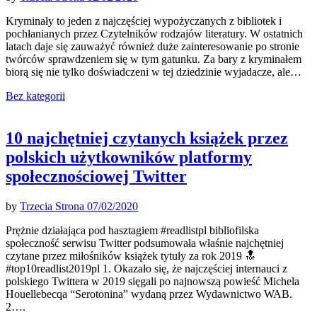
Kryminały to jeden z najczęściej wypożyczanych z bibliotek i
pochłanianych przez Czytelników rodzajów literatury. W ostatnich
latach daje się zauważyć również duże zainteresowanie po stronie
twórców sprawdzeniem się w tym gatunku. Za bary z kryminałem
biorą się nie tylko doświadczeni w tej dziedzinie wyjadacze, ale…
Bez kategorii
10 najchętniej czytanych książek przez
polskich użytkowników platformy
społecznościowej Twitter
by
Trzecia Strona
07/02/2020
Prężnie działająca pod hasztagiem #readlistpl bibliofilska
społeczność serwisu Twitter podsumowała właśnie najchętniej
czytane przez miłośników książek tytuły za rok 2019 🔝
#top10readlist2019pl 1. Okazało się, że najczęściej internauci z
polskiego Twittera w 2019 sięgali po najnowszą powieść Michela
Houellebecqa “Serotonina” wydaną przez Wydawnictwo WAB.
2….