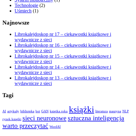
Technologie
(2)
Uśmiech
(1)
Najnowsze
Librokalejdoskop nr 17 – ciekawostki książkowe i
wydawnicze z sieci
Librokalejdoskop nr 16 – ciekawostki książkowe i
wydawnicze z sieci
Librokalejdoskop nr 15 – ciekawostki książkowe i
wydawnicze z sieci
Librokalejdoskop nr 14 – ciekawostki książkowe i
wydawnicze z sieci
Librokalejdoskop nr 13 – ciekawostki książkowe i
wydawnicze z sieci
Tagi
książki
AI
artykuły
biblioteka
bot
GAN
książka roku
literatura
maszyna
NLP
sieci neuronowe
sztuczna inteligencja
rynek książki
warto przeczytać
WordAI