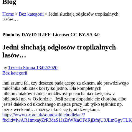
Blog
Home
>
Bez kategorii
>
Jedni słuchają odgłosów tropikalnych
lasów…
Photo by DAVID ILIFF. License: CC BY-SA 3.0
Jedni słuchają odgłosów tropikalnych
lasów…
by
Trzecia Strona
13/02/2020
Bez kategorii
inni szumu fal, czy deszczu padającego za oknem, ale prawdziwego
miłośnika bibliotek koi tylko jedno. Dla kompletnych
bibliomaniaków istnieje możliwość posłuchania dźwięków z
biblioteki np. w Oxfordzie. Jeśli zatem dopadnie cię choroba, albo
jesteś daleko od ukochanego miejsca pracy lub tylko tęsknisz np.
przez weekend… możesz ukoić się tymi dźwiękami.
https://www.ox.ac.uk/soundsofthebodleian/?
fbclid=IwAR1tmxayZrR3daS1JsZsWXaQFdRjBfnjU0JLmGgvTL