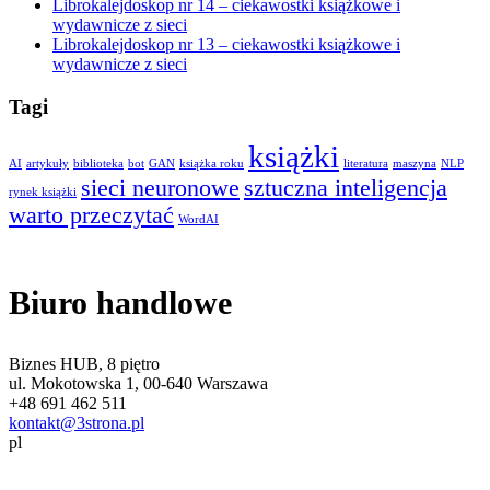
Librokalejdoskop nr 14 – ciekawostki książkowe i
wydawnicze z sieci
Librokalejdoskop nr 13 – ciekawostki książkowe i
wydawnicze z sieci
Tagi
książki
AI
artykuły
biblioteka
bot
GAN
książka roku
literatura
maszyna
NLP
sieci neuronowe
sztuczna inteligencja
rynek książki
warto przeczytać
WordAI
Biuro handlowe
Biznes HUB, 8 piętro
ul. Mokotowska 1, 00-640 Warszawa
+48 691 462 511
kontakt@3strona.pl
pl