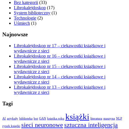
Bez kategorii
(33)
Librokalejdoskop
(17)
System biblioteczny
(1)
Technologie
(2)
Uśmiech
(1)
Najnowsze
Librokalejdoskop nr 17 – ciekawostki książkowe i
wydawnicze z sieci
Librokalejdoskop nr 16 – ciekawostki książkowe i
wydawnicze z sieci
Librokalejdoskop nr 15 – ciekawostki książkowe i
wydawnicze z sieci
Librokalejdoskop nr 14 – ciekawostki książkowe i
wydawnicze z sieci
Librokalejdoskop nr 13 – ciekawostki książkowe i
wydawnicze z sieci
Tagi
książki
AI
artykuły
biblioteka
bot
GAN
książka roku
literatura
maszyna
NLP
sieci neuronowe
sztuczna inteligencja
rynek książki