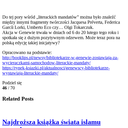
Do tej pory wśród „literackich mandatów” można było znaleźć
między innymi fragmenty twórczości Jacquesa Préverta, Federica
Garcíi Lorki, Umberto Eco czy… Olgi Tokarczuk.
Akcja w Genewie trwała w dniach od 6 do 20 lutego tego roku i
spotkała się z dużym pozytywnym odzewem. Może teraz pora na
polską edycję takiej inicjatywy?
Opracowano na podstawie:
http://booklips.pl/newsy/bibliotekarze-w-genewie-zostawiaja-za-
wycieraczkami-samochodow-literackie-mandaty/
https://rynek-ksiazki.pl/aktualnosci/genewscy-bibliotekarze-
wystawiaja-literackie-mandaty/
Podziel się
46
/ 70
Related Posts
Najdroższa książka świata islamu