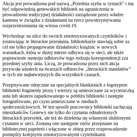
Akcja jest prowadzona pod nazwą „Przednia szyba w rymach” i ma
być odpowiedzią genewskich bibliotek na ograniczenia w
prowadzeniu tradycyjnej działalności zarządzone przez władze
kantonu w związku z działaniami na rzecz powstrzymywania
rozprzestrzeniania się wirusa covid-19.
Wychodząc na ulice do swoich zmotoryzowanych czytelników i
zostawiając te literackie przesłania, bibliotekarze stawiają sobie za
cel nie tylko propagowanie działalności książnic w nowych
warunkach, która w dużej mierze odbywa się w sieci, ale także
poprawienie nastroju odbiorców tego rodzaju korespondencji zza
przedniej szyby auta. Liczą, że prowadzona przez nich akcja
przywoła uśmiech na twarzach odbiorców „literackich mandatów”
w tych nie najłatwiejszych dla wszystkich czasach.
Przepisywane odręcznie na specjalnych blankietach z logotypem
biblioteki fragmenty prozy i wierszy są umieszczane za wycieraczką
auta lub skutera zaparkowanego w pobliżu biblioteki i następie
fotografowane, po czym umieszczane w mediach
społecznościowych. W ten sposób pracownicy biblioteki zachęcają
mieszkańców Genewy nie tylko do czytania odnalezionych
literackich przesyłek, ale też do dzielenia się własnymi ulubionymi
cytatami w sieci. Zostaną one następnie znów przepisane na
bibliotecznej papeterii i włączone w obieg przez rozprowadzenie
pomiędzy kolejnymi zmotoryzowanymi czytelnikami.