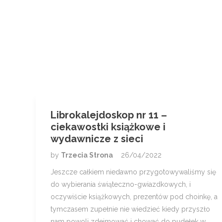
Librokalejdoskop nr 11 –
ciekawostki książkowe i
wydawnicze z sieci
by
Trzecia Strona
26/04/2022
Jeszcze całkiem niedawno przygotowywaliśmy się
do wybierania świąteczno-gwiazdkowych, i
oczywiście książkowych, prezentów pod choinkę, a
tymczasem zupełnie nie wiedzieć kiedy przyszło
nam powoli zdejmować i chować do pudełek w