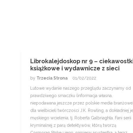
Librokalejdoskop nr 9 – ciekawostk
książkowe i wydawnicze z sieci
by
Trzecia Strona
01/02/2022
Lutowe wydanie naszego przeglądu zaczynamy od
prawdziwego smaczku (informacja własna,
niepodawana jeszcze przez polskie media branżowe
dla wielbicieli twórczości J.K. Rowling, a dokładniej je
męskiego wcielenia, tj. Roberta Galbriaghta. Fani serii
kryminalnej z parą detektywów, którą tworzą
Cormoran Strike i jego, najpierw asystentka, a teraz…