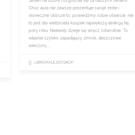
Jesień na dobre rozgościła się za naszymi oknami.
Choć aura nie zawsze prezentuje swoje złote i
słoneczne oblicze to, powiedzmy sobie otwarcie, nie
to jest dla wielbiciela książek największą atrakcją tej
pory roku. Niekiedy dzieje się wręcz odwrotnie. To
właśnie szybko zapadający zmrok, deszczowe
wieczory,…
LIBROKALEJDOSKOP