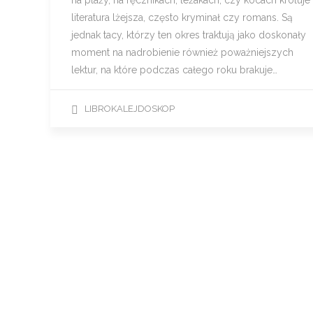
na plaży, na ręcznikach, leżakach, czy kocach króluje
literatura lżejsza, często kryminał czy romans. Są
jednak tacy, którzy ten okres traktują jako doskonały
moment na nadrobienie również poważniejszych
lektur, na które podczas całego roku brakuje…
LIBROKALEJDOSKOP