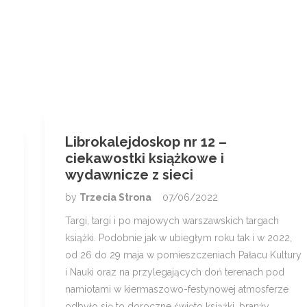
Librokalejdoskop nr 12 –
ciekawostki książkowe i
wydawnicze z sieci
by
Trzecia Strona
07/06/2022
Targi, targi i po majowych warszawskich targach
książki. Podobnie jak w ubiegłym roku tak i w 2022,
od 26 do 29 maja w pomieszczeniach Pałacu Kultury
i Nauki oraz na przylegających doń terenach pod
namiotami w kiermaszowo-festynowej atmosferze
odbyło się to doroczne święto książki, branży…