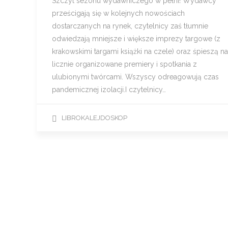
Szczyt sezonu wydawniczego w pełni! Wydawcy
prześcigają się w kolejnych nowościach
dostarczanych na rynek, czytelnicy zaś tłumnie
odwiedzają mniejsze i większe imprezy targowe (z
krakowskimi targami książki na czele) oraz śpieszą na
licznie organizowane premiery i spotkania z
ulubionymi twórcami. Wszyscy odreagowują czas
pandemicznej izolacji.I czytelnicy…
LIBROKALEJDOSKOP