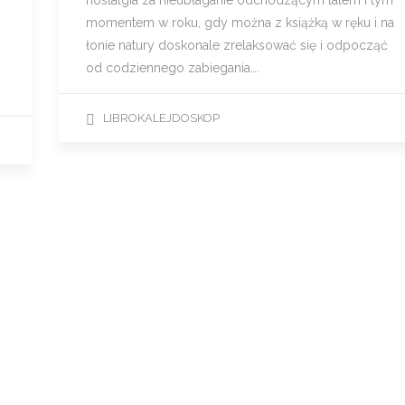
nostalgia za nieubłaganie odchodzącym latem i tym
momentem w roku, gdy można z książką w ręku i na
łonie natury doskonale zrelaksować się i odpocząć
od codziennego zabiegania….
LIBROKALEJDOSKOP