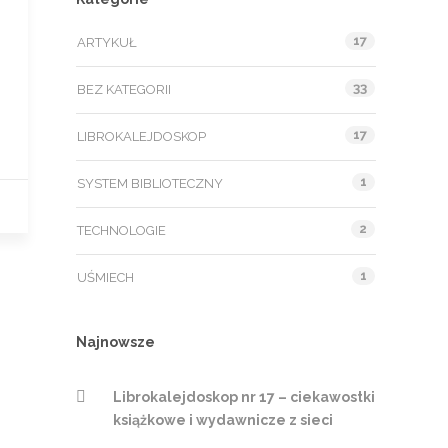
17
ARTYKUŁ
33
BEZ KATEGORII
17
LIBROKALEJDOSKOP
1
SYSTEM BIBLIOTECZNY
2
TECHNOLOGIE
1
UŚMIECH
Najnowsze
Librokalejdoskop nr 17 – ciekawostki
książkowe i wydawnicze z sieci