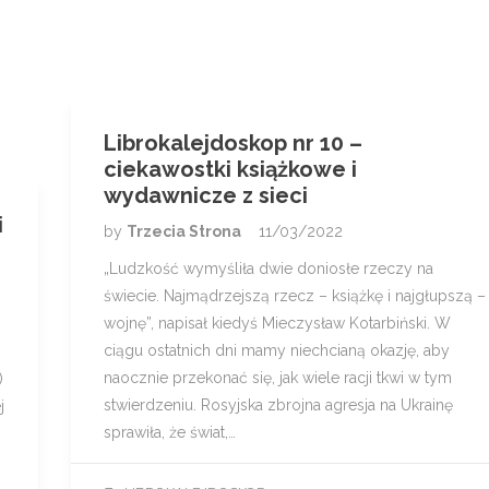
Librokalejdoskop nr 10 –
ciekawostki książkowe i
wydawnicze z sieci
i
by
Trzecia Strona
11/03/2022
„Ludzkość wymyśliła dwie doniosłe rzeczy na
świecie. Najmądrzejszą rzecz – książkę i najgłupszą –
wojnę”, napisał kiedyś Mieczysław Kotarbiński. W
ciągu ostatnich dni mamy niechcianą okazję, aby
naocznie przekonać się, jak wiele racji tkwi w tym
)
stwierdzeniu. Rosyjska zbrojna agresja na Ukrainę
j
sprawiła, że świat,…