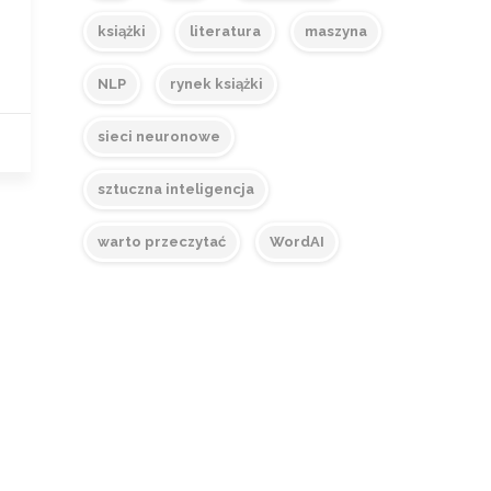
książki
literatura
maszyna
NLP
rynek książki
sieci neuronowe
sztuczna inteligencja
warto przeczytać
WordAI