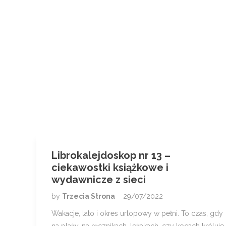
Librokalejdoskop nr 13 –
ciekawostki książkowe i
wydawnicze z sieci
by
Trzecia Strona
29/07/2022
Wakacje, lato i okres urlopowy w pełni. To czas, gdy