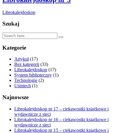
Librokalejdoskop
Szukaj
Kategorie
Artykuł
(17)
Bez kategorii
(33)
Librokalejdoskop
(17)
System biblioteczny
(1)
Technologie
(2)
Uśmiech
(1)
Najnowsze
Librokalejdoskop nr 17 – ciekawostki książkowe i
wydawnicze z sieci
Librokalejdoskop nr 16 – ciekawostki książkowe i
wydawnicze z sieci
Librokalejdoskop nr 15 – ciekawostki książkowe i