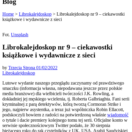
Blog
Home
>
Librokalejdoskop
>
Librokalejdoskop nr 9 – ciekawostki
książkowe i wydawnicze z sieci
Fot.
Unsplash
Librokalejdoskop nr 9 – ciekawostki
książkowe i wydawnicze z sieci
by
Trzecia Strona
01/02/2022
Librokalejdoskop
Lutowe wydanie naszego przeglądu zaczynamy od prawdziwego
smaczku (informacja własna, niepodawana jeszcze przez polskie
media branżowe) dla wielbicieli twórczości J.K. Rowling, a
dokładniej jej męskiego wcielenia, tj. Roberta Galbriaghta. Fani serii
kryminalnej z parą detektywów, którą tworzą Cormoran Strike i
jego, najpierw asystentka, a teraz już wspólniczka Robin Ellacott,
podskoczyli bowiem z radości na potwierdzoną właśnie
wiadomość
o tytule i dacie premiery kolejnego tomu tej serii. Oficjalne konto w
serwisie społecznościowym Twitter podało, że 30 sierpnia
bieżącego roku do rąk czytelników z UK, USA, Arabii Saudyjskiej