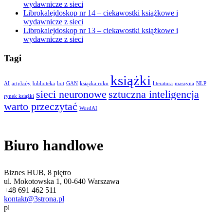
wydawnicze z sieci
Librokalejdoskop nr 14 – ciekawostki książkowe i
wydawnicze z sieci
Librokalejdoskop nr 13 – ciekawostki książkowe i
wydawnicze z sieci
Tagi
książki
AI
artykuły
biblioteka
bot
GAN
książka roku
literatura
maszyna
NLP
sieci neuronowe
sztuczna inteligencja
rynek książki
warto przeczytać
WordAI
Biuro handlowe
Biznes HUB, 8 piętro
ul. Mokotowska 1, 00-640 Warszawa
+48 691 462 511
kontakt@3strona.pl
pl