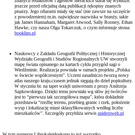
znanych redaktorów i agentów literackich starał się wyłudzić
jeszcze przed oficjalną datą publikacji rękopisy znanych
pisarzy. Jego ofiarami miały się stać (nie zawsze na szczęście
z powodzeniem) m.in. największe nazwiska w branży, takie
jak James Hannaham, Margaret Atwood, Sally Rooney, Ethan
Hawke, czy nasza Olga Tokarczuk, o czym informuje strona
booklips.pl
Naukowcy z Zakładu Geografii Politycznej i Historycznej
Wydziału Geografii i Studiów Regionalnych UW stworzyli
mapę świata opisanego na kartach cyklu przygód sagi o
Wiedźminie. Realizacja powstała w ramach projektu „Polska
w świecie współczesnym”. Uczeni zasadniczo tworzą nowy
atlas naszego kraju,czasem jednak sięgają do dzieł popkultury.
W styczniu br. na tapet wzięli uniwersum z prozy Andrzeja
Sapkowskiego. Dzięki temu powstała wg słów jej twórców
jest to “pierwsza tak szczegółowa mapa”, która dokładnie
przedstawia “rzeźbę terenu, przebieg granic i rzek, położenie
wysp i lokalizację miast sklasyfikowanych według liczby
mieszkańców”. Szczegóły przybliża serwis
spidersweb.pl
W tym numerze Librokalejdoskopu to już wszystko.