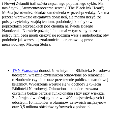
i Nowej Zelandii trafi szósta części tego popularnego cyklu. Ma
nosić tytuł „Atramentowoczarne serce” („The Black Ink Heart”).
Można już również składać zamówienia w przedsprzedaży. Nie ma
jeszcze wprawdzie oficjalnych doniesień, ale można liczyć, że
polscy czytelnicy znajdą ten tom, podobnie jak to było w
poprzednich przypadkach pod choinką na święta Bożego
Narodzenia. Niewiele później lub niemal w tym samym czasie
polscy fani będą mogli cieszyć się rodzimą wersją audiobooka; oby
podobnie jak wcześniej znakomicie interpretowaną przez
niezawodnego Macieja Stuhra.
TVN Warszawa
donosi, że w lutym br. Biblioteka Narodowa
udostępni wreszcie czytelnikom odnowione po remoncie i
rozbudowie czytelnie oraz przestrzenie publiczne narodowej
książnicy. Wydarzenie wpisuje się w obchody 275-lecia
Biblioteki Narodowej. Odnowiona i zmodernizowana
czytelnia będzie bardziej funkcjonalna i trzy razy większa.
Zaoferuje odwiedzającym prawie 400 miejsc siedzących i
udostępni 10 milionów woluminów ze swoich magazynów
oraz 3,5 miliona obiektów cyfrowych z polona.pl.