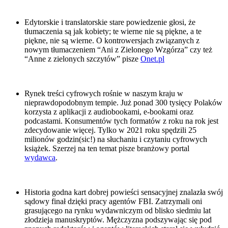
Edytorskie i translatorskie stare powiedzenie głosi, że
tłumaczenia są jak kobiety; te wierne nie są piękne, a te
piękne, nie są wierne. O kontrowersjach związanych z
nowym tłumaczeniem “Ani z Zielonego Wzgórza” czy też
“Anne z zielonych szczytów” pisze
Onet.pl
Rynek treści cyfrowych rośnie w naszym kraju w
nieprawdopodobnym tempie. Już ponad 300 tysięcy Polaków
korzysta z aplikacji z audiobookami, e-bookami oraz
podcastami. Konsumentów tych formatów z roku na rok jest
zdecydowanie więcej. Tylko w 2021 roku spędzili 25
milionów godzin(sic!) na słuchaniu i czytaniu cyfrowych
książek. Szerzej na ten temat pisze branżowy portal
wydawca
.
Historia godna kart dobrej powieści sensacyjnej znalazła swój
sądowy finał dzięki pracy agentów FBI. Zatrzymali oni
grasującego na rynku wydawniczym od blisko siedmiu lat
złodzieja manuskryptów. Mężczyzna podszywając się pod