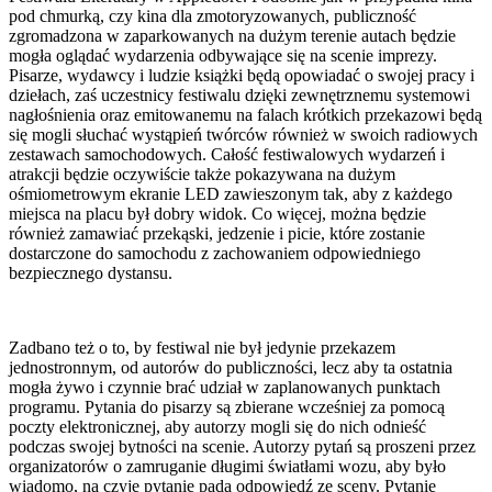
pod chmurką, czy kina dla zmotoryzowanych, publiczność
zgromadzona w zaparkowanych na dużym terenie autach będzie
mogła oglądać wydarzenia odbywające się na scenie imprezy.
Pisarze, wydawcy i ludzie książki będą opowiadać o swojej pracy i
dziełach, zaś uczestnicy festiwalu dzięki zewnętrznemu systemowi
nagłośnienia oraz emitowanemu na falach krótkich przekazowi będą
się mogli słuchać wystąpień twórców również w swoich radiowych
zestawach samochodowych. Całość festiwalowych wydarzeń i
atrakcji będzie oczywiście także pokazywana na dużym
ośmiometrowym ekranie LED zawieszonym tak, aby z każdego
miejsca na placu był dobry widok. Co więcej, można będzie
również zamawiać przekąski, jedzenie i picie, które zostanie
dostarczone do samochodu z zachowaniem odpowiedniego
bezpiecznego dystansu.
Zadbano też o to, by festiwal nie był jedynie przekazem
jednostronnym, od autorów do publiczności, lecz aby ta ostatnia
mogła żywo i czynnie brać udział w zaplanowanych punktach
programu. Pytania do pisarzy są zbierane wcześniej za pomocą
poczty elektronicznej, aby autorzy mogli się do nich odnieść
podczas swojej bytności na scenie. Autorzy pytań są proszeni przez
organizatorów o zamruganie długimi światłami wozu, aby było
wiadomo, na czyje pytanie pada odpowiedź ze sceny. Pytanie