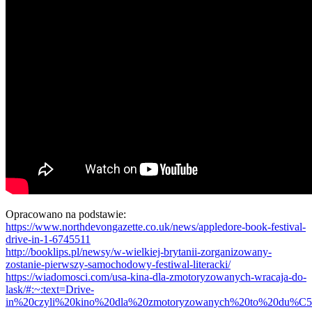
Opracowano na podstawie:
https://www.northdevongazette.co.uk/news/appledore-book-festival-
drive-in-1-6745511
http://booklips.pl/newsy/w-wielkiej-brytanii-zorganizowany-
zostanie-pierwszy-samochodowy-festiwal-literacki/
https://wiadomosci.com/usa-kina-dla-zmotoryzowanych-wracaja-do-
lask/#:~:text=Drive-
in%20czyli%20kino%20dla%20zmotoryzowanych%20to%20du%C5%