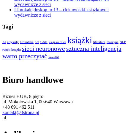
wydawnicze z sieci
Librokalejdoskop nr 13 – ciekawostki książkowe i
wydawnicze z sieci
Tagi
książki
AI
artykuły
biblioteka
bot
GAN
książka roku
literatura
maszyna
NLP
sieci neuronowe
sztuczna inteligencja
rynek książki
warto przeczytać
WordAI
Biuro handlowe
Biznes HUB, 8 piętro
ul. Mokotowska 1, 00-640 Warszawa
+48 691 462 511
kontakt@3strona.pl
pl