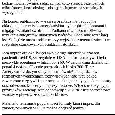
będzie można również zadać ad hoc korzystając z przenośnych
mikrofonów, które obsługa udostępni chętnym na specjalnych
wysięgnikach.
Na koniec publiczność wyrazi swój aplauz nie tradycyjnie
oklaskami, lecz w iście amerykańskim stylu trąbiąc klaksonami i
migając światłami swoich aut. Zadbano również o możliwość
uzyskania autografów ulubionych twórców. Podpisane wcześniej
książki będzie można odebrać przy wyjeździe z terenu festiwalu w
specjalnie oznakowanych punktach i stoiskach.
Idea imprez drive-in święci swoją drugą młodość w czasach
pandemii covid19, szczególnie w USA. Ta forma rozrywki była
niezwykle popularna w latach 50. i 60. W całym kraju działało ich
ponad 4 tysiące. Obecnie pozostało ich blisko 300. Teraz
Amerykanie z dużym sentymentem również biorą udział w
rozmaitych wydarzeniach rozrywkowych tego typu odkąd
zawieszono rozgrywki sportowe, zamknięto tradycyjne kina i teatry
oraz odwołano koncerty i imprezy masowe. Właściciele tego typu
przybytków zacierają ręce odnotowując kilkudziesięcioprocentowe
wzrosty wpływów ze sprzedaży biletów.
Materiał o renesansie popularności formuły kina i imprez dla
zmotoryzowanych w USA można obejrzeć poniżej: